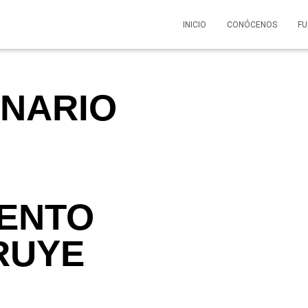
INICIO
CONÓCENOS
F
NARIO
IENTO
RUYE